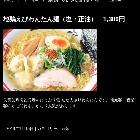
トップ
›
メニュー
›
地鶏えびわんたん麺（塩・正油） 1,300円
地鶏えびわんたん麺（塩・正油） 1,300円
良質な鶏肉と海老をたっぷり包 んだ大振りわんたんです。地元客、観光
客の方に問わず、かなり人気があります。
2018年1月15日
|
カテゴリー :
麺類