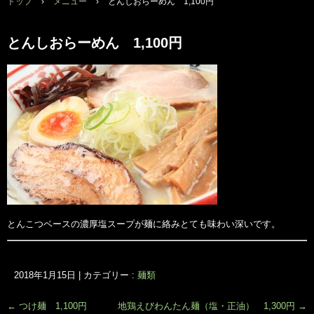
トップ
›
メニュー
›
とんしおらーめん 1,100円
とんしおらーめん 1,100円
とんこつベースの濃厚塩スープが麺に絡みとても味わい深いです。
2018年1月15日
|
カテゴリー :
麺類
←
つけ麺 1,100円
地鶏えびわんたん麺（塩・正油） 1,300円
→